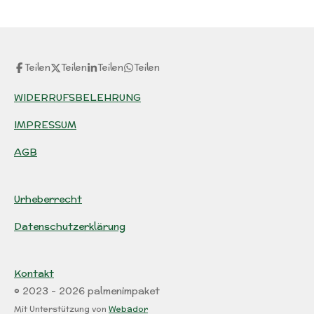
e
e
e
e
n
n
n
n
Teilen
Teilen
Teilen
Teilen
WIDERRUFSBELEHRUNG
IMPRESSUM
AGB
Urheberrecht
Datenschutzerklärung
Kontakt
© 2023 - 2026 palmenimpaket
Mit Unterstützung von
Webador