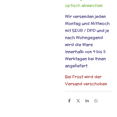
optisch abweichen
Wir versenden jeden
Montag und Mittwoch
mit SEUR / DPD und je
nach Wohngegend
wird die Ware
innerhalb von 4 bis 5
Werktagen bei Ihnen
angeliefert.
Bei Frost wird der
Versand verschoben
T
T
T
T
e
e
e
e
i
i
i
i
l
l
l
l