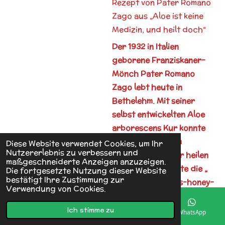
Rezept von Pater Romano
Zago aus „Aloe ist keine
Medizin, und heilt doch“
Der 1932 in Italien
geborene Franziskaner-
Mönch Pater Romano
Zago lebt heute in
Bethelehm. Mit seiner
selbst entwickelten Aloe
arborescens Kur konnte
er sich von seinem
Diese Website verwendet Cookies, um Ihr
Nutzererlebnis zu verbessern und
Krebsleiden selber heilen
maßgeschneiderte Anzeigen anzuzeigen.
und veröffentlichte die „
Die fortgesetzte Nutzung dieser Website
bestätigt Ihre Zustimmung zur
Aloe-arborescens-honey-
Verwendung von Cookies.
rum-treatment“ als die
amerikanische Version der
Ich stimme zu
E-Mail
Telefon
Karte
WhatsApp
Aloe-Saft-Rezeptur: