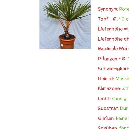
Synonym:
Rote
Topf - Ø:
40 
Lieferhöhe mi
Lieferhöhe oh
Maximale Wuc
Pflanzen - Ø:
Schwierigkeit
Heimat:
Maska
Klimazone:
Z 1
Licht:
sonnig
Substrat:
Durc
Gießen:
keine 
Sprühen:
förd