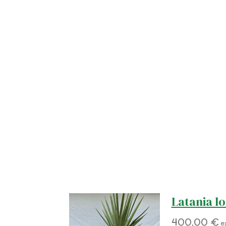
Latania l
400,00 €
e