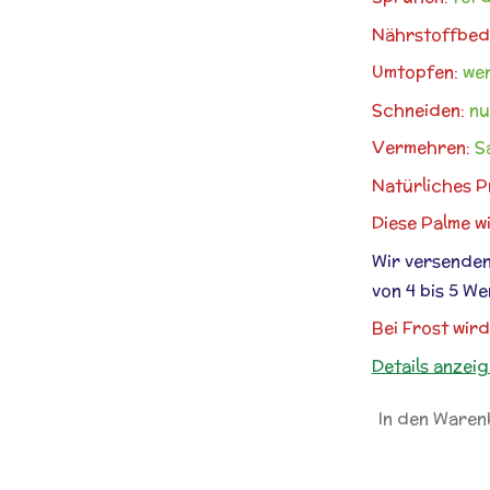
Nährstoffbed
Umtopfen:
wen
Schneiden:
nu
Vermehren:
S
Natürliches P
Diese Palme w
Wir versenden
von 4 bis 5 We
Bei Frost wir
Details anzei
In den Waren