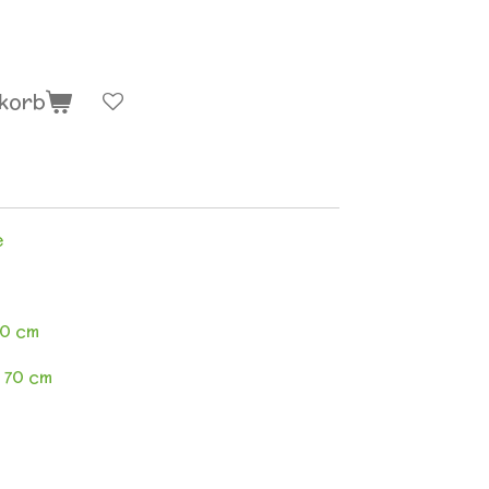
nkorb
e
90 cm
 70 cm