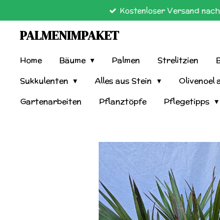
Kostenloser Versand nach 
Zum
Hauptinhalt
PALMENIMPAKET
springen
Home
Bäume
Palmen
Strelitzien
Sukkulenten
Alles aus Stein
Olivenoel 
Gartenarbeiten
Pflanztöpfe
Pflegetipps