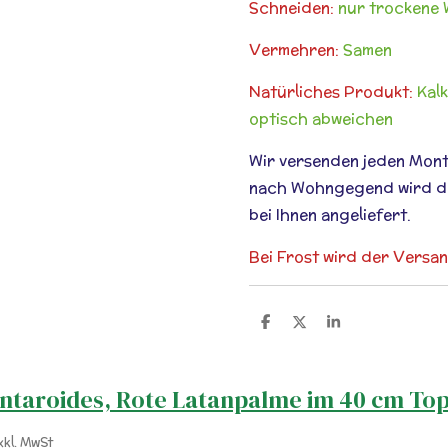
Schneiden:
nur trockene 
Vermehren:
Samen
Natürliches Produkt:
Kalk
optisch abweichen
Wir versenden jeden Mont
nach Wohngegend wird die
bei Ihnen angeliefert.
Bei Frost wird der Versa
T
T
T
e
e
e
i
i
i
l
l
l
e
e
e
ontaroides, Rote Latanpalme im 40 cm Top
n
n
n
xkl. MwSt