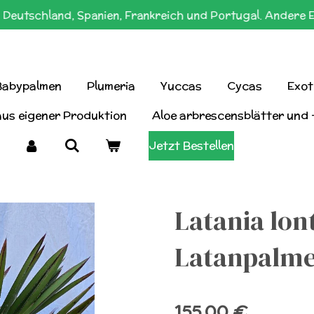
Deutschland, Spanien, Frankreich und Portugal. Andere 
Babypalmen
Plumeria
Yuccas
Cycas
Exot
aus eigener Produktion
Aloe arbrescensblätter und 
Jetzt Bestellen
Latania lon
Latanpalme
155,00 €