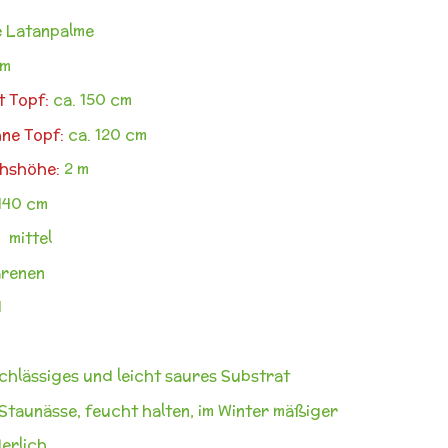
 Latanpalme
cm
t Topf:
ca. 150 cm
ne Topf:
ca. 120 cm
hshöhe:
2 m
140 cm
:
mittel
renen
1
hlässiges und leicht saures Substrat
Staunässe, feucht halten, im Winter mäßiger
erlich