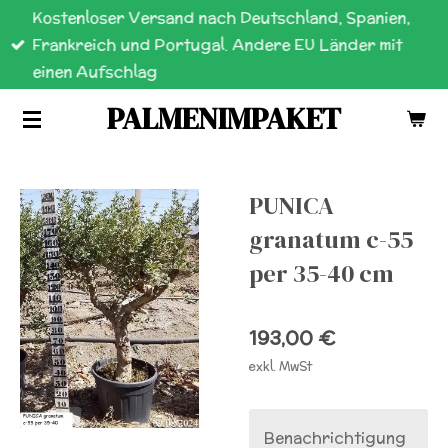
Kostenloser Versand nach Deutschland, Spanien,
Zum
Frankreich und Portugal. Andere EU Länder mit
Hauptinhalt
einen Aufschlag
springen
PALMENIMPAKET
PUNICA
granatum c-55
per 35-40 cm
193,00 €
exkl. MwSt
Benachrichtigung