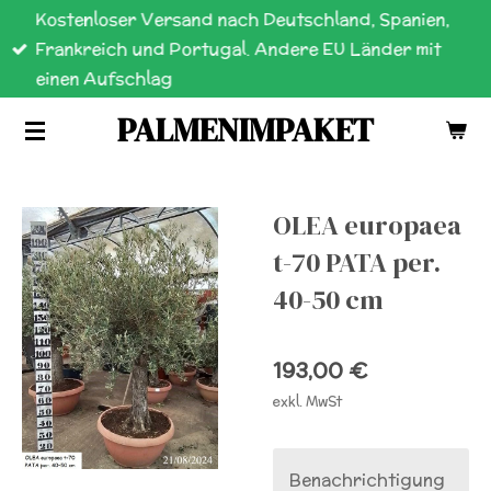
Kostenloser Versand nach Deutschland, Spanien,
Zum
Frankreich und Portugal. Andere EU Länder mit
Hauptinhalt
einen Aufschlag
springen
PALMENIMPAKET
OLEA europaea
t-70 PATA per.
40-50 cm
193,00 €
exkl. MwSt
Benachrichtigung