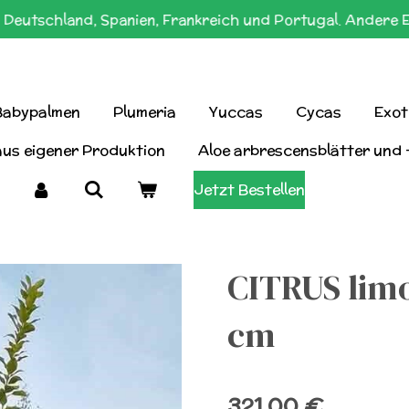
Deutschland, Spanien, Frankreich und Portugal. Andere 
Babypalmen
Plumeria
Yuccas
Cycas
Exot
aus eigener Produktion
Aloe arbrescensblätter und 
Jetzt Bestellen
CITRUS limo
cm
321,00 €