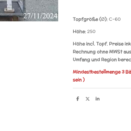
Topfgröße (∅):
C-60
Höhe:
250
Höhe incl. Topf. Preise in
Rechnung ohne MWSt ausg
Umfang und Region berec
Mindestbestellmenge 3 B
sein )
T
T
T
e
e
e
i
i
i
l
l
l
e
e
e
n
n
n