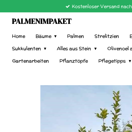
Kostenloser Versand nach 
Zum
Hauptinhalt
PALMENIMPAKET
springen
Home
Bäume
Palmen
Strelitzien
Sukkulenten
Alles aus Stein
Olivenoel 
Gartenarbeiten
Pflanztöpfe
Pflegetipps