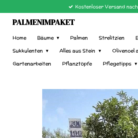
Kostenloser Versand nach 
Zum
Hauptinhalt
PALMENIMPAKET
springen
Home
Bäume
Palmen
Strelitzien
Sukkulenten
Alles aus Stein
Olivenoel 
Gartenarbeiten
Pflanztöpfe
Pflegetipps