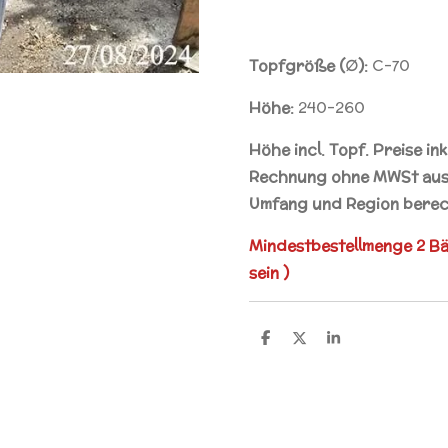
Topfgröße (∅):
C-70
Höhe:
240-260
Höhe incl. Topf. Preise in
Rechnung ohne MWSt ausg
Umfang und Region berec
Mindestbestellmenge 2 B
sein )
T
T
T
e
e
e
i
i
i
l
l
l
e
e
e
n
n
n