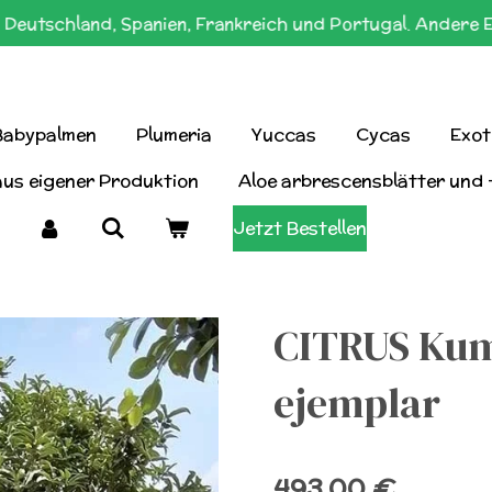
Deutschland, Spanien, Frankreich und Portugal. Andere 
Babypalmen
Plumeria
Yuccas
Cycas
Exot
aus eigener Produktion
Aloe arbrescensblätter und 
Jetzt Bestellen
CITRUS Kum
ejemplar
493,00 €