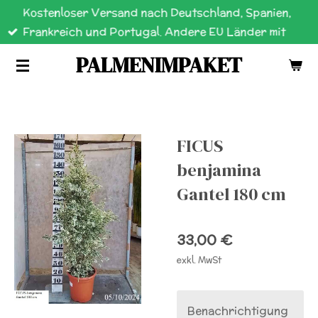
Kostenloser Versand nach Deutschland, Spanien,
Zum
Frankreich und Portugal. Andere EU Länder mit
Hauptinhalt
einen Aufschlag
springen
PALMENIMPAKET
FICUS
benjamina
Gantel 180 cm
33,00 €
exkl. MwSt
Benachrichtigung