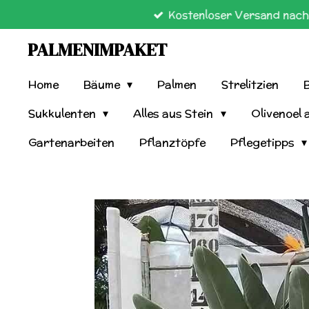
Kostenloser Versand nach 
Zum
Hauptinhalt
PALMENIMPAKET
springen
Home
Bäume
Palmen
Strelitzien
Sukkulenten
Alles aus Stein
Olivenoel 
Gartenarbeiten
Pflanztöpfe
Pflegetipps