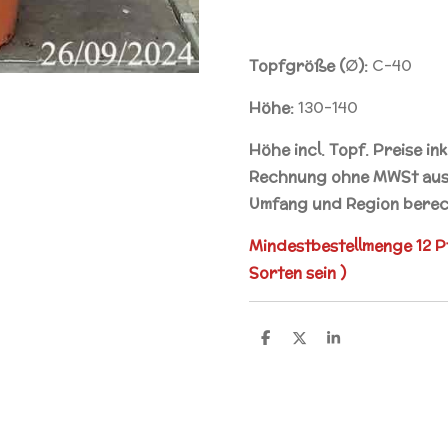
Topfgröße (∅):
C-40
Höhe:
130-140
Höhe incl. Topf. Preise in
Rechnung ohne MWSt ausg
Umfang und Region berec
Mindestbestellmenge 12 P
Sorten sein )
T
T
T
e
e
e
i
i
i
l
l
l
e
e
e
n
n
n