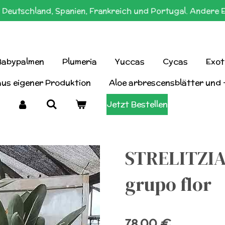
Deutschland, Spanien, Frankreich und Portugal. Andere 
Babypalmen
Plumeria
Yuccas
Cycas
Exot
aus eigener Produktion
Aloe arbrescensblätter und 
Jetzt Bestellen
STRELITZIA
grupo flor
78,00 €