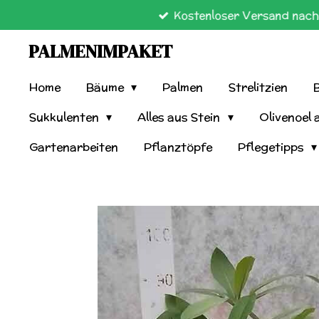
Kostenloser Versand nach 
Zum
Hauptinhalt
PALMENIMPAKET
springen
Home
Bäume
Palmen
Strelitzien
Sukkulenten
Alles aus Stein
Olivenoel 
Gartenarbeiten
Pflanztöpfe
Pflegetipps