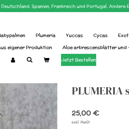
Deutschland, Spanien, Frankreich und Portugal. Andere 
Babypalmen
Plumeria
Yuccas
Cycas
Exot
aus eigener Produktion
Aloe arbrescensblätter und 
Jetzt Bestellen
PLUMERIA s
25,00 €
exkl. MwSt