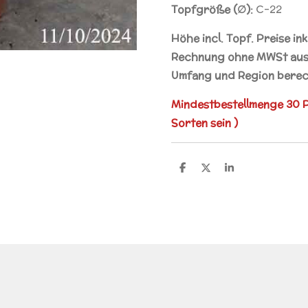
Topfgröße (∅):
C-22
Höhe incl. Topf. Preise in
Rechnung ohne MWSt ausg
Umfang und Region berec
Mindestbestellmenge 30 P
Sorten sein )
T
T
T
e
e
e
i
i
i
l
l
l
e
e
e
n
n
n