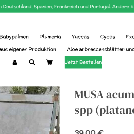
 Deutschland, Spanien, Frankreich und Portugal. Andere E
Babypalmen
Plumeria
Yuccas
Cycas
Exo
 aus eigener Produktion
Aloe arbrescensblätter un
Jetzt Bestellen
MUSA acumi
spp (platan
39,00 €