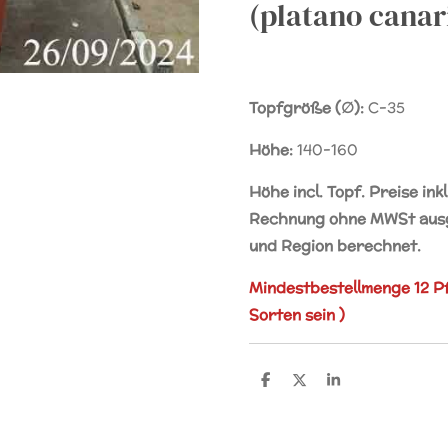
(platano canar
Topfgröße (∅):
C-35
Höhe:
140-160
Höhe incl. Topf. Preise ink
Rechnung ohne MWSt ausge
und Region berechnet.
Mindestbestellmenge 12 P
Sorten sein )
T
T
T
e
e
e
i
i
i
l
l
l
e
e
e