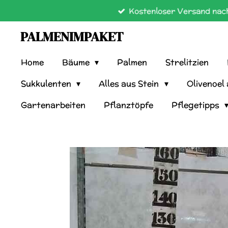
Kostenloser Versand nach
Zum
Hauptinhalt
PALMENIMPAKET
springen
Home
Bäume
Palmen
Strelitzien
Sukkulenten
Alles aus Stein
Olivenoel
Gartenarbeiten
Pflanztöpfe
Pflegetipps