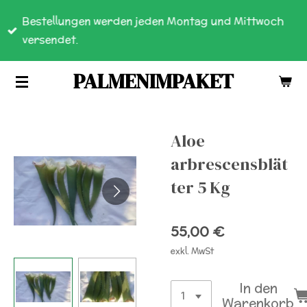
Zum
Bestellungen werden jeden Montag und Mittwoch
Hauptinhalt
versendet.
springen
PALMENIMPAKET
Aloe
arbrescensblät
ter 5 Kg
55,00 €
exkl. MwSt
In den
Warenkorb