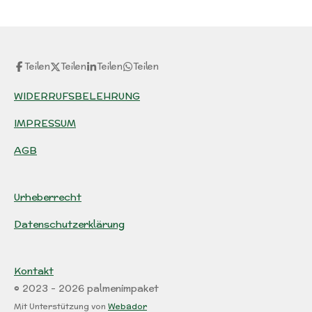
e
e
e
e
n
n
n
n
Teilen
Teilen
Teilen
Teilen
WIDERRUFSBELEHRUNG
IMPRESSUM
AGB
Urheberrecht
Datenschutzerklärung
Kontakt
© 2023 - 2026 palmenimpaket
Mit Unterstützung von
Webador