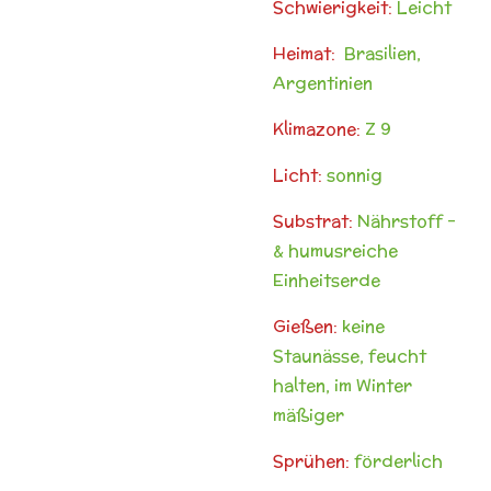
Schwierigkeit:
Leicht
Heimat:
Brasilien,
Argentinien
Klimazone:
Z 9
Licht:
sonnig
Substrat:
Nährstoff -
& humusreiche
Einheitserde
Gießen:
keine
Staunässe, feucht
halten, im Winter
mäßiger
Sprühen:
förderlich