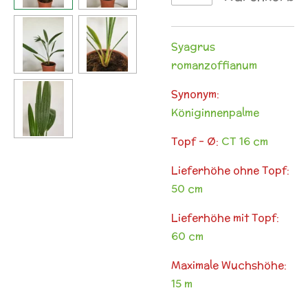
Syagrus
romanzoffianum
Synonym:
Königinnenpalme
Topf - Ø:
CT 16 cm
Lieferhöhe ohne Topf:
50 cm
Lieferhöhe mit Topf:
60 cm
Maximale Wuchshöhe:
15 m