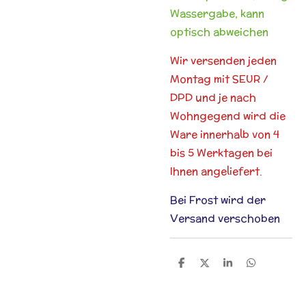
Wassergabe, kann
optisch abweichen
Wir versenden jeden
Montag mit SEUR /
DPD und je nach
Wohngegend wird die
Ware innerhalb von 4
bis 5 Werktagen bei
Ihnen angeliefert.
Bei Frost wird der
Versand verschoben
T
T
T
T
e
e
e
e
i
i
i
i
l
l
l
l