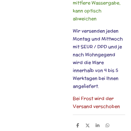
mittlere Wassergabe,
kann optisch
abweichen
Wir versenden jeden
Montag und Mittwoch
mit SEUR / DPD und je
nach Wohngegend
wird die Ware
innerhalb von 4 bis 5
Werktagen bei Ihnen
angeliefert.
Bei Frost wird der
Versand verschoben
T
T
T
T