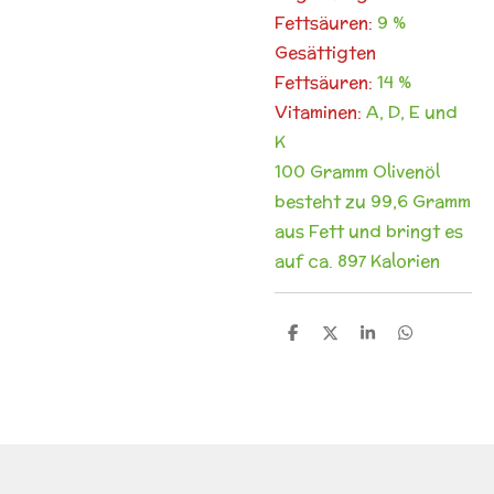
Fettsäuren:
9 %
Gesättigten
Fettsäuren:
14 %
Vitaminen:
A, D, E und
K
100 Gramm Olivenöl
besteht zu 99,6 Gramm
aus Fett und bringt es
auf
ca. 897 Kalorien
T
T
T
T
e
e
e
e
i
i
i
i
l
l
l
l
e
e
e
e
n
n
n
n