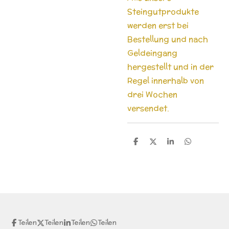
Steingutprodukte
werden erst bei
Bestellung und nach
Geldeingang
hergestellt und in der
Regel innerhalb von
drei Wochen
versendet.
T
T
T
T
e
e
e
e
i
i
i
i
l
l
l
l
e
e
e
e
n
n
n
n
Teilen
Teilen
Teilen
Teilen