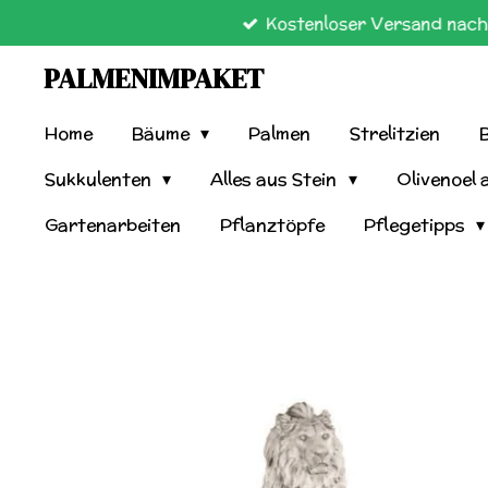
Kostenloser Versand nach 
Zum
Hauptinhalt
PALMENIMPAKET
springen
Home
Bäume
Palmen
Strelitzien
Sukkulenten
Alles aus Stein
Olivenoel 
Gartenarbeiten
Pflanztöpfe
Pflegetipps