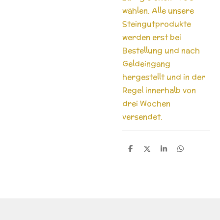
wählen. Alle unsere
Steingutprodukte
werden erst bei
Bestellung und nach
Geldeingang
hergestellt und in der
Regel innerhalb von
drei Wochen
versendet.
T
T
T
T
e
e
e
e
i
i
i
i
l
l
l
l
e
e
e
e
n
n
n
n