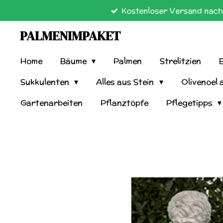
Kostenloser Versand nach 
Zum
Hauptinhalt
PALMENIMPAKET
springen
Home
Bäume
Palmen
Strelitzien
Sukkulenten
Alles aus Stein
Olivenoel 
Gartenarbeiten
Pflanztöpfe
Pflegetipps