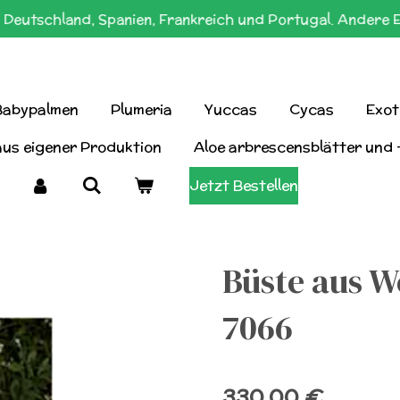
Deutschland, Spanien, Frankreich und Portugal. Andere 
Babypalmen
Plumeria
Yuccas
Cycas
Exot
aus eigener Produktion
Aloe arbrescensblätter und 
Jetzt Bestellen
Büste aus We
7066
330,00 €