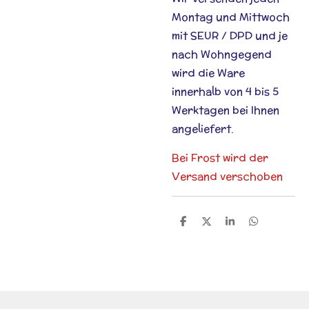
Montag und Mittwoch
mit SEUR / DPD und je
nach Wohngegend
wird die Ware
innerhalb von 4 bis 5
Werktagen bei Ihnen
angeliefert.
Bei Frost wird der
Versand verschoben
T
T
T
T
e
e
e
e
i
i
i
i
l
l
l
l
e
e
e
e
n
n
n
n