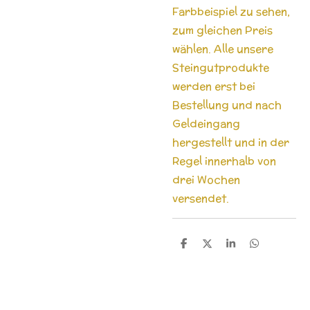
Farbbeispiel zu sehen,
zum gleichen Preis
wählen. Alle unsere
Steingutprodukte
werden erst bei
Bestellung und nach
Geldeingang
hergestellt und in der
Regel innerhalb von
drei Wochen
versendet.
T
T
T
T
e
e
e
e
i
i
i
i
l
l
l
l
e
e
e
e
n
n
n
n