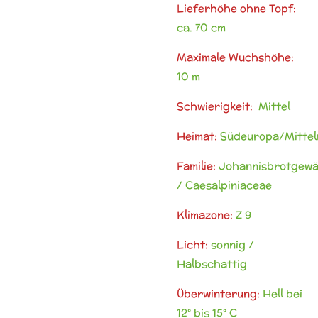
Lieferhöhe ohne Topf:
ca. 70 cm
Maximale Wuchshöhe:
10 m
Schwierigkeit:
Mittel
Heimat:
Südeuropa/Mitte
Familie:
Johannisbrotgew
/ Caesalpiniaceae
Klimazone:
Z 9
Licht:
sonnig /
Halbschattig
Überwinterung:
Hell bei
12° bis 15° C