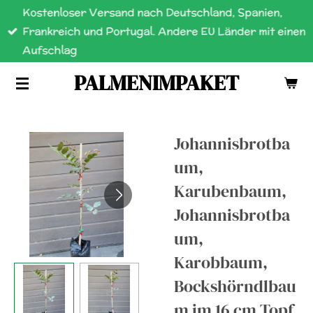
Kostenloser Versand nach Deutschland, Spanien,
Zum
Frankreich und Portugal. Andere EU Länder mit einen
Hauptinhalt
Aufschlag
springen
PALMENIMPAKET
Johannisbrotba
um,
Karubenbaum,
Johannisbrotba
um,
Karobbaum,
Bockshörndlbau
m im 16 cm Topf