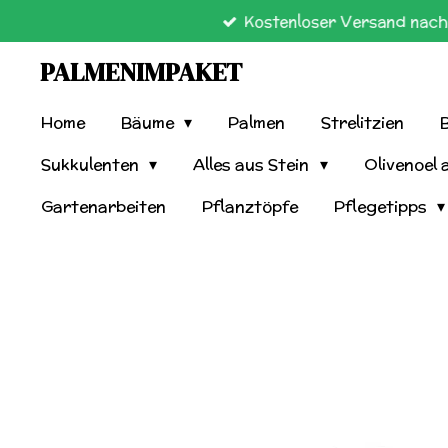
Kostenloser Versand nach 
Zum
Hauptinhalt
PALMENIMPAKET
springen
Home
Bäume
Palmen
Strelitzien
Sukkulenten
Alles aus Stein
Olivenoel 
Gartenarbeiten
Pflanztöpfe
Pflegetipps