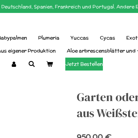
Deutschland, Spanien, Frankreich und Portugal. Andere 
Babypalmen
Plumeria
Yuccas
Cycas
Exot
aus eigener Produktion
Aloe arbrescensblätter und 
Jetzt Bestellen
Garten ode
aus Weißstei
950,00 €