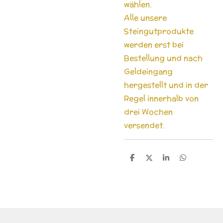
wählen.
Alle unsere
Steingutprodukte
werden erst bei
Bestellung und nach
Geldeingang
hergestellt und in der
Regel innerhalb von
drei Wochen
versendet.
T
T
T
T
e
e
e
e
i
i
i
i
l
l
l
l
e
e
e
e
n
n
n
n