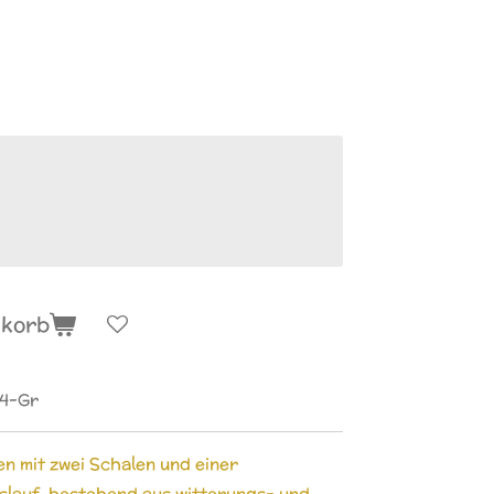
nkorb
14-Gr
n mit zwei Schalen und einer
slauf, bestehend aus witterungs- und