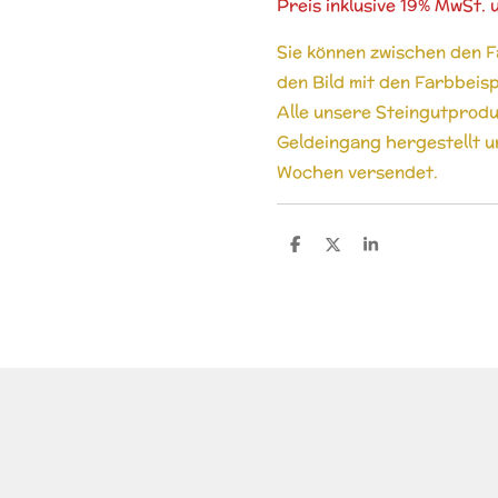
Preis inklusive 19% MwSt
Sie können zwischen den F
den Bild mit den Farbbeisp
Alle unsere Steingutprodu
Geldeingang hergestellt un
Wochen versendet.
T
T
T
e
e
e
i
i
i
l
l
l
e
e
e
n
n
n