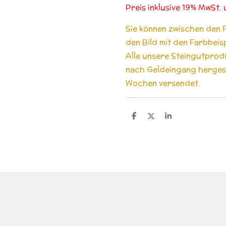
Preis inklusive 19% MwSt
Sie können zwischen den 
den Bild mit den Farbbeis
Alle unsere Steingutprod
nach Geldeingang hergeste
Wochen versendet.
T
T
T
e
e
e
i
i
i
l
l
l
e
e
e
n
n
n