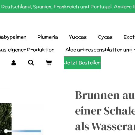
Deutschland, Spanien, Frankreich und Portugal. Andere 
Babypalmen
Plumeria
Yuccas
Cycas
Exot
aus eigener Produktion
Aloe arbrescensblätter und 
Jetzt Bestellen
Brunnen au
einer Schal
als Wasserau