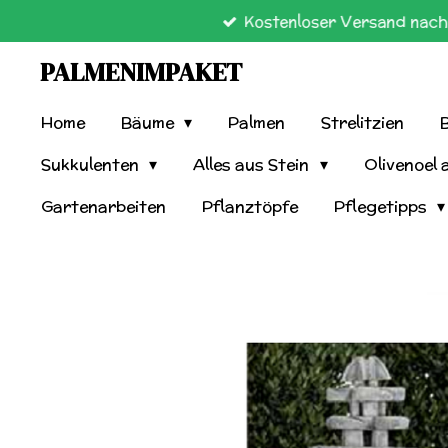
Kostenloser Versand nach 
Zum
Hauptinhalt
PALMENIMPAKET
springen
Home
Bäume
Palmen
Strelitzien
Sukkulenten
Alles aus Stein
Olivenoel 
Gartenarbeiten
Pflanztöpfe
Pflegetipps