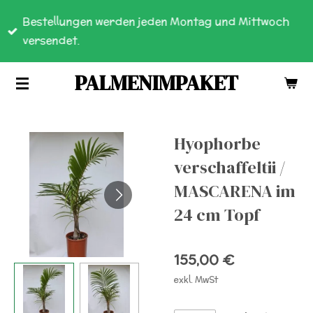
Zum
Bestellungen werden jeden Montag und Mittwoch
Hauptinhalt
versendet.
springen
PALMENIMPAKET
Hyophorbe
verschaffeltii /
MASCARENA im
24 cm Topf
155,00 €
exkl. MwSt