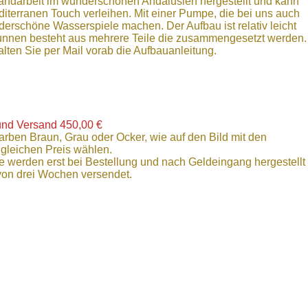
andarbeit im wunderschönen Andalusien hergestellt und kann
iterranen Touch verleihen. Mit einer Pumpe, die bei uns auch
nderschöne Wasserspiele machen. Der Aufbau ist relativ leicht
unnen besteht aus mehrere Teile die zusammengesetzt werden.
lten Sie per Mail vorab die Aufbauanleitung.
und Versand 450,00 €
rben Braun, Grau oder Ocker, wie auf den Bild mit den
 gleichen Preis wählen.
e werden erst bei Bestellung und nach Geldeingang hergestellt
 von drei Wochen versendet.