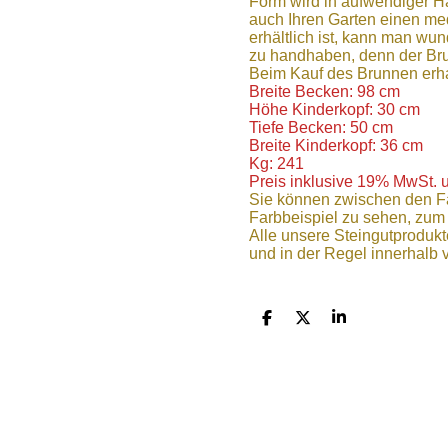
Form wird in aufwendiger H
auch Ihren Garten einen med
erhältlich ist, kann man wu
zu handhaben, denn der Br
Beim Kauf des Brunnen erha
Breite Becken: 98 cm
Höhe Kinderkopf: 30 cm
Tiefe Becken: 50 cm
Breite Kinderkopf: 36 cm
Kg: 241
Preis inklusive 19% MwSt. 
Sie können zwischen den Fa
Farbbeispiel zu sehen, zum
Alle unsere Steingutprodukt
und in der Regel innerhalb
T
T
T
e
e
e
i
i
i
l
l
l
e
e
e
n
n
n