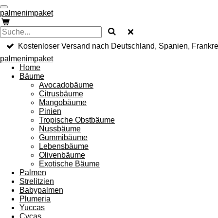
Zum
palmenimpaket
Hauptinhalt
springen
Kostenloser Versand nach Deutschland, Spanien, Frankre
palmenimpaket
Home
Bäume
Avocadobäume
Citrusbäume
Mangobäume
Pinien
Tropische Obstbäume
Nussbäume
Gummibäume
Lebensbäume
Olivenbäume
Exotische Bäume
Palmen
Strelitzien
Babypalmen
Plumeria
Yuccas
Cycas